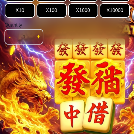
X10
X100
X1000
X10000
Quantity
-
+