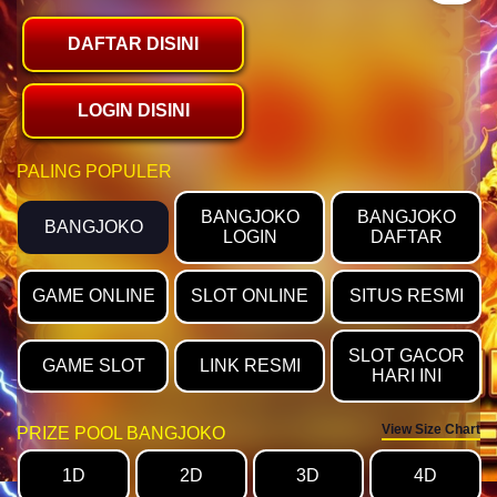
DAFTAR DISINI
LOGIN DISINI
PALING POPULER
BANGJOKO
BANGJOKO
BANGJOKO
LOGIN
DAFTAR
GAME ONLINE
SLOT ONLINE
SITUS RESMI
SLOT GACOR
GAME SLOT
LINK RESMI
HARI INI
View Size Chart
PRIZE POOL BANGJOKO
1D
2D
3D
4D