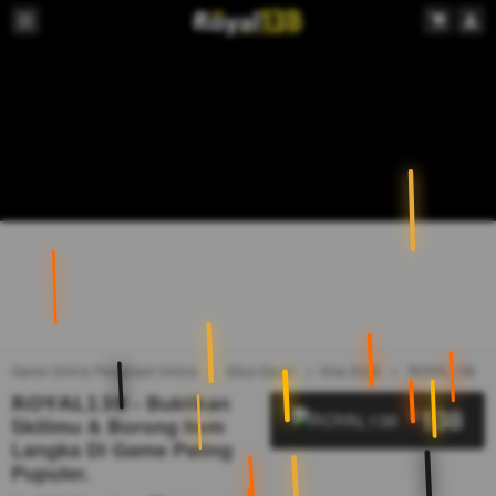
Game Online Penghasil Online
Situs Gacor
Viral 2026
ROYAL138
𝗥𝗢𝗬𝗔𝗟𝟭𝟯𝟴 - Buktikan
138
$
Skillmu & Borong Item
Langka Di Game Paling
Pupuler.