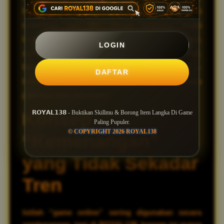
Pemain bisa melihat informasi dasar seperti
volatilitas dan Win Streak sebelum mulai
bermain. Ini memberi kontrol lebih besar,
LOGIN
sehingga keputusan tidak diambil secara acak.
Menang di sini terasa lebih “masuk akal”—
DAFTAR
bukan karena mudah didapat, tapi karena
jalurnya bisa dipahami.
𝗥𝗢𝗬𝗔𝗟𝟭𝟯𝟴 - Buktikan Skillmu & Borong Item Langka Di Game
Konsep
Paling Pupuler.
© COPYRIGHT 2026 ROYAL138
“Kemenangan”
yang Tidak Sekadar
Tren
Istilah “game online” sering digunakan secara