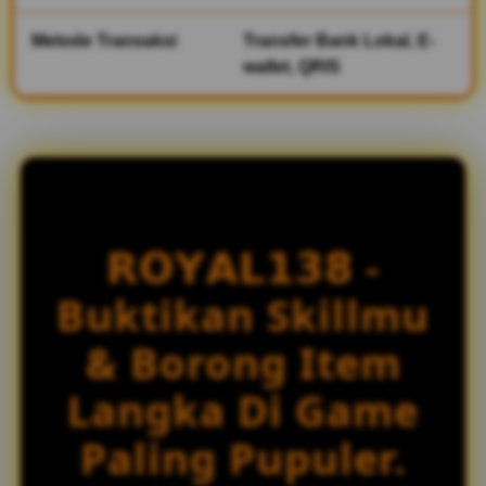
n
s
Metode Transaksi
Transfer Bank Lokal, E-
e
wallet, QRIS
d
e
t
a
i
l
s
𝗥𝗢𝗬𝗔𝗟𝟭𝟯𝟴 -
Buktikan Skillmu
& Borong Item
Langka Di Game
Paling Pupuler.