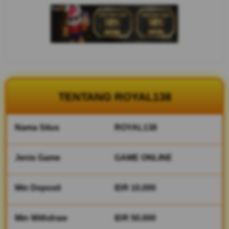
ROYAL138!
Main game
paling
populer,
kumpulkan
item langka,
dan raih
kemenangan
besar yang
TENTANG ROYAL138
menantang
rank tinggi di
sini.
Nama Situs
ROYAL138
V
Jenis Game
GAME ONLINE
i
e
w
Min Deposit
IDR 10,000
l
i
c
Min Withdraw
IDR 50,000
e