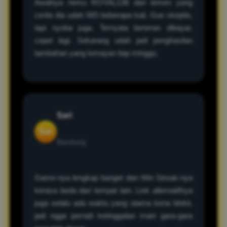
Awalnya nemu ROYAL138 dari temen yang
cerita dia udah WD beberapa kali. Gue skeptis,
tapi nyoba juga. Ternyata beneran dibayar,
cepet lagi. Sekarang udah jadi penghasilan
tambahan yang lumayan tiap minggu.
Sari
Sar
Bandung
Game-nya lengkap banget dan Win Streak-nya
kerasa beda dari tempat lain. Link alternatifnya
juga selalu ada waktu yang utama kena blokir,
jadi ngga pernah ketinggalan main gara-gara