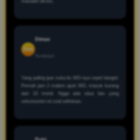
masalah akses.
Dimas
Dim
Surabaya
Yang paling gue suka itu WD-nya cepet banget.
Pernah jam 2 malem ajuin WD, masuk kurang
dari 10 menit. Ngga ada situs lain yang
sekonsisten ini soal withdraw.
Putri