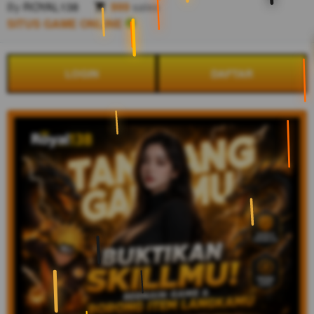
By
ROYAL138
999
sales
SITUS GAME ONLINE
LOGIN
DAFTAR